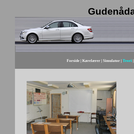
Gudenåda
Forside
|
Kørelærer
|
Simulator
|
Teori