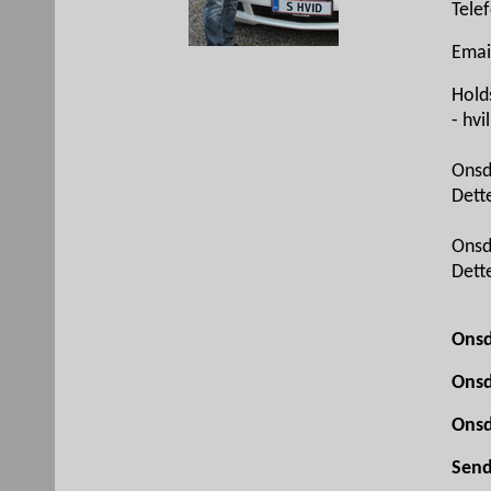
Tele
Emai
Hold
- hvi
Onsd
Dette
Onsd
Dette
Onsd
Onsd
Onsd
Send