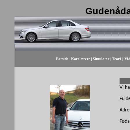
Gudenåda
Forside
|
Kørelærere
|
Simulator
|
Teori
|
Vid
Vi ha
Fulde
Adre
Føds